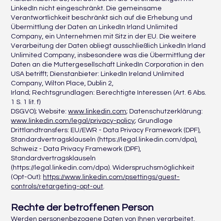
LinkedIn nicht eingeschränkt. Die gemeinsame
Verantwortlichkeit beschränkt sich auf die Erhebung und
Übermittlung der Daten an LinkedIn Irland Unlimited
Company, ein Unternehmen mit Sitz in der EU. Die weitere
Verarbeitung der Daten obliegt ausschließlich LinkedIn Irland
Unlimited Company, insbesondere was die Übermittlung der
Daten an die Muttergesellschaft LinkedIn Corporation in den
USA betrifft; Dienstanbieter: LinkedIn Ireland Unlimited
Company, Wilton Place, Dublin 2,
Irland; Rechtsgrundlagen: Berechtigte Interessen (Art. 6 Abs.
1 S. 1 lit. f)
DSGVO); Website:
www.linkedin.com
; Datenschutzerklärung:
www.linkedin.com/legal/privacy-policy
; Grundlage
Drittlandtransfers: EU/EWR - Data Privacy Framework (DPF),
Standardvertragsklauseln (https://legal.linkedin.com/dpa),
Schweiz - Data Privacy Framework (DPF),
Standardvertragsklauseln
(https://legal.linkedin.com/dpa). Widerspruchsmöglichkeit
(Opt-Out):
https://www.linkedin.com/psettings/guest-
controls/retargeting-opt-out
.
Rechte der betroffenen Person
Werden personenbezogene Daten von Ihnen verarbeitet,