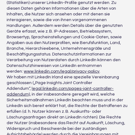
(Statistiken) unserer LinkedIn-Profile genutzt werden. Zu
diesen Daten gehören Informationen über die Arten von
Inhalten, die Nutzer sich ansehen oder mit denen sie
interagieren, sowie die von ihnen vorgenommenen
Handlungen. Außerdem werden Details über die genutzten
Geräte erfasst, wie z. B. IP-Adressen, Betriebssystem,
Browsertyp, Spracheinstellungen und Cookie-Daten, sowie
Angaben aus den Nutzerprofilen, wie Berufsfunktion, Land,
Branche, Hierarchieebene, Unternehmensgröße und
Beschäftigungsstatus. Datenschutzinformationen zur
Verarbeitung von Nutzerdaten durch LinkedIn können den
Datenschutzhinweisen von LinkedIn entnommen
werden:
www.linkedin.com/legal/privacy-policy
.
Wir haben mit LinkedIn Irland eine spezielle Vereinbarung
geschlossen („Page Insights Joint Controller
Addendum“,
legal.linkedin.com/pages-joint-controller-
addendum)
, in der insbesondere geregelt wird, welche
Sicherheitsmaßnahmen LinkedIn beachten muss und in der
LinkedIn sich bereit erklärt hat, die Rechte der Betroffenen zu
erfüllen (d. h. Nutzer können z. B. Auskunfts- oder
Löschungsanfragen direkt an LinkedIn richten). Die Rechte
der Nutzer (insbesondere das Recht auf Auskunft, Löschung,
Widerspruch und Beschwerde bei der zuständigen
Aufsichtsbehörde) werden durch die Vereinbarungen mit