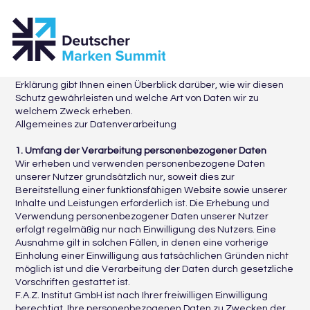
Wir messen dem Schutz Ihrer persönlichen Daten größte
Bedeutung bei. Daher halten wir uns strikt an die
gesetzlichen Bestimmungen, die die Zulässigkeit des
Allgemeine Nutzungsbedingungen
Umgangs mit personenbezogenen Daten regeln und haben
sowohl im technischen als auch organisatorischen Bereich
entsprechende Vorkehrungen getroffen. Die nachfolgende
Erklärung gibt Ihnen einen Überblick darüber, wie wir diesen
Schutz gewährleisten und welche Art von Daten wir zu
welchem Zweck erheben.
Allgemeines zur Datenverarbeitung
1. Umfang der Verarbeitung personenbezogener Daten
Wir erheben und verwenden personenbezogene Daten
unserer Nutzer grundsätzlich nur, soweit dies zur
Bereitstellung einer funktionsfähigen Website sowie unserer
Inhalte und Leistungen erforderlich ist. Die Erhebung und
Verwendung personenbezogener Daten unserer Nutzer
erfolgt regelmäßig nur nach Einwilligung des Nutzers. Eine
Ausnahme gilt in solchen Fällen, in denen eine vorherige
Einholung einer Einwilligung aus tatsächlichen Gründen nicht
möglich ist und die Verarbeitung der Daten durch gesetzliche
Vorschriften gestattet ist.
F.A.Z. Institut GmbH ist nach Ihrer freiwilligen Einwilligung
berechtigt, Ihre personenbezogenen Daten zu Zwecken der