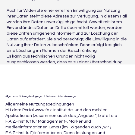
Auch für Widerrufe einer erteilten Einwilligung zur Nutzung
Ihrer Daten steht diese Adresse zur Verfügung. In diesem Fall
werden Ihre Daten unverzüglich gelöscht. Soweit mit Ihrem
Einverständnis Daten an Dritte übermittelt wurden, werden
diese Dritten umgehend informiert und zur Löschung der
Daten aufgefordert. Sie sind berechtigt, die Einwilligung in die
Nutzung Ihrer Daten zu beschränken. Dann erfolgt lediglich
eine Löschung im Rahmen der Beschränkung.
Es kann aus technischen Gründen nicht völlig
ausgeschlossen werden, dass es zu einer Überschneidung
zwischen Widerruf und Nutzung Ihrer Daten im Rahmen einer
bereits angelaufenen Kampagne kommt.
Stand: 4. Dezember 2025
Allgemeine Nutzungsbedingungen & Datenschutzbestimmungen
Allgemeine Nutzungsbedingungen
Mit dem Portal
www.faz-institut.de
und den mobilen
Applikationen (zusammen auch das „Angebot“) bietet die
F.A.Z.-Institut für Management-, Markenund
Medieninformationen GmbH (im Folgenden auch „wir /
F.A.Z.-Institut“) Informationen, Dienstleistungen und